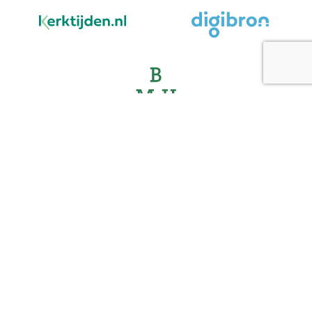
We staan voor u klaar
Cookieverklaring
|
Privacyverklaring
|
Voorwaarden
|
Contact