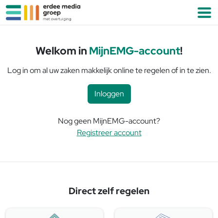
Ga naar de inhoud
M
Welkom in
MijnEMG-account
!
Log in om al uw zaken makkelijk online te regelen of in te zien.
Inloggen
Nog geen MijnEMG-account?
Registreer account
Direct zelf regelen
E-mailvoorkeuren
Vraag aan redactie
Gegevens wijzigen
Wachtwoord wijzigen
Adverteren