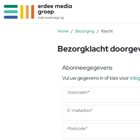
Ga naar de inhoud
Home
Bezorging
Klacht
Bezorgklacht doorge
Abonneegegevens
Vul uw gegevens in of kies voor
inlo
Voornaam*
E-mailadres*
Postcode*