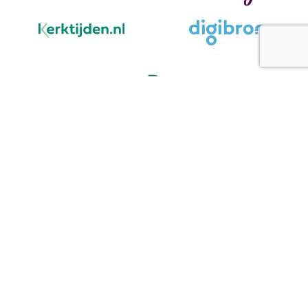
We staan voor u klaar
Cookieverklaring
|
Privacyverklaring
|
Voorwaarden
|
Contact