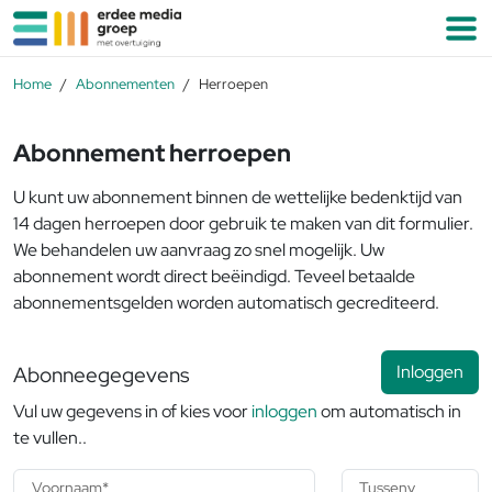
Ga naar de inhoud
M
Home
Abonnementen
Herroepen
Abonnement herroepen
U kunt uw abonnement binnen de wettelijke bedenktijd van
14 dagen herroepen door gebruik te maken van dit formulier.
We behandelen uw aanvraag zo snel mogelijk. Uw
abonnement wordt direct beëindigd. Teveel betaalde
abonnementsgelden worden automatisch gecrediteerd.
Abonneegegevens
Inloggen
Vul uw gegevens in of kies voor
inloggen
om automatisch in
te vullen..
Voornaam*
Tussenvoegsel